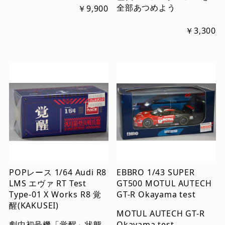
全部あつめよう
￥9,900
￥3,300
POPレース 1/64 Audi R8
EBBRO 1/43 SUPER
LMS エヴァ RT Test
GT500 MOTUL AUTECH
Type-01 X Works R8 覚
GT-R Okayama test
醒(KAKUSEI)
MOTUL AUTECH GT-R
劇中初号機「覚醒」状態
Okayama test