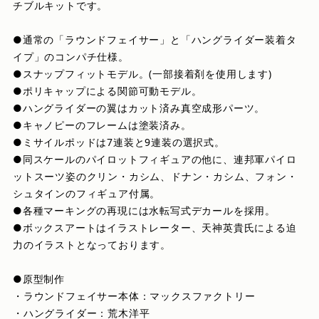
チブルキットです。
●通常の「ラウンドフェイサー」と「ハングライダー装着タ
イプ」のコンパチ仕様。
●スナップフィットモデル。(一部接着剤を使用します)
●ポリキャップによる関節可動モデル。
●ハングライダーの翼はカット済み真空成形パーツ。
●キャノピーのフレームは塗装済み。
●ミサイルポッドは7連装と9連装の選択式。
●同スケールのパイロットフィギュアの他に、連邦軍パイロ
ットスーツ姿のクリン・カシム、ドナン・カシム、フォン・
シュタインのフィギュア付属。
●各種マーキングの再現には水転写式デカールを採用。
●ボックスアートはイラストレーター、天神英貴氏による迫
力のイラストとなっております。
●原型制作
・ラウンドフェイサー本体：マックスファクトリー
・ハングライダー：荒木洋平