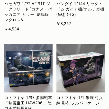
ハセガワ 1/72 VF-31F ジ
バンダイ 1/144 リック・
ークフリード `カナメ・バ
ドム ガイア機/オルテガ機
ッカニア カラー` 劇場版
(GQ) (HG)
マクロスΔ
￥3,267
￥4,554
コトブキヤ 1/35 多脚戦車
コトブキヤ 1/1 朱羅 弓兵
「剣菱重工 HAW206」 陸
絆 影衣 フルパッケージ
自正式採用Ver.