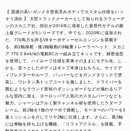
【 質感の高いガンメタ塗装済みボディでカスタム仕様をいっ
そう演出 】 大型トラックメーカーとして知られるスウェーデ
ンのスカニア社。同社が2016年に発表した新世代モデルの最
上級グレードがSシリーズです。中でも、2020年に追加され
た、770馬力を誇るV8ターボディーゼルエンジンを搭載す
る、前2軸操舵・後2軸駆動の8輪重トレーラーヘッド、スカニ
ア 770 S 8x4/4の電動RCカー組み立てキットです。精密金型
を使用して、ハイルーフ仕様を実車そのままにモデル化。し
かも、堂々としたボディはキャブ本体はもちろん、サイドデ
ィフレクターやルーフ、バンパーなどをガンメタリックで塗
装し、ウレタン系トップコートを施しました。ドライバーを
囲むようなラウンド形状のダッシュボードなどが備わるリア
ルな室内に加え、ヨーロッパで人気のカスタムパーツなども
魅力。シャーシはアルミ製チャンネル材を使用したラダーフ
レーム。前2軸を1個のサーボで操舵し、モーターのパワーを3
速ミッションを介してリヤ2軸に伝達します。さらに、第2軸
には車軸を持ち上げる機能、「リフトアクスル」を搭載。手
動操作でタイヤを上下させることができます。