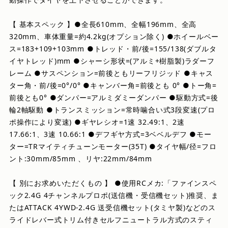
【 基本スペック 】●全長610mm、全幅196mm、全高
320mm、車体重量=約4.2kg(オプション除く) ●ホイールベー
ス=183+109+103mm ●トレッド・前/後=155/138(ダブルタ
イヤトレッド)mm ●シャーシ形状=(アルミ+樹脂製)ラダーフ
レーム ●サスペンション=前後ともリーフリジッド ●キャス
ター角・前/後=0°/0° ●キャンバー角=前後とも 0° ●トー角=
前後とも0° ●ダンパー=アルミダミーダンパー ●駆動方式=後
輪2軸駆動 ●トランスミッション=常時噛合い式3段変速(プロ
ポ操作により変速) ●ギヤレシオ=1速 32.49:1、2速
17.66:1、3速 10.66:1 ●デフギヤ方式=3ベベルデフ ●モー
ター=TRマイティチューンモーター(35T) ●タイヤ幅/径=フロ
ント:30mm/85mm 、リヤ:22mm/84mm
【 別にお求めいただくもの 】 ●使用RCメカ:「ファインスペ
ック2.4G 4チャンネルプロポ(送信機・受信機セット)推奨、ま
たはATTACK 4YWD-2.4G 送受信機セット(タミヤ製)などのス
ライドレバー式トリム付きセルフニュートラル方式のスティ