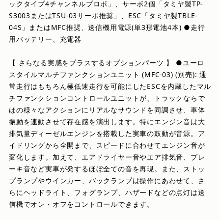
ックタイプ4チャンネルプロポ」、サーボ2個「タミヤ製TP-
S3003またはTSU-03サーボ推奨」、ESC「タミヤ製TBLE-
04S」またはMFC推奨、送信機用電源(単3形電池4本) ●走行
用バッテリー、充電器
【 さらなる実感をプラスするオプションパーツ 】 ●ユーロ
スタイルマルチファンクションユニット (MFC-03) (別売): 通
常走行はもちろん極低速走行を可能にしたESCを内蔵したマル
チファンクションコントロールユニットが、トラックならで
はの様々なアクションにリアルなサウンドを同調させ、車体
振動を連動させて存在感を演出します。特にエンジン音は大
排気量ディーゼルエンジンを搭載した実車の鼓動が音源。ア
イドリングから全開まで、スピードに合わせてエンジン音が
変化します。加えて、エアドライヤー音やエア排気音、ブレ
ーキ音など実車が発するほぼ全ての音を再現。また、ストッ
プランプやウインカー、バックランプは操作にあわせて、さ
らにヘッドライト、フォグランプ、ハザードなどの点灯は送
信機でオン・オフをコントロールできます。