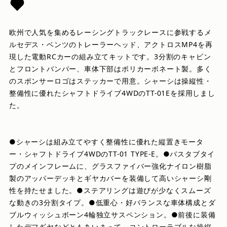
欧州で人気を集めるレーシングトラックレースに参戦するメ
ルセデス・ベンツのトレーラーヘッド、アクトロスMP4を再
現した電動RCカーの組み立てキットです。3分割のキャビン
とフロントバンパー、車体下部はポリカーボネート製。多く
のスポンサーロゴはステッカーで用意。シャーシは操縦性・
整備性に優れたシャフトドライブ4WDのTT-01Eを採用しまし
た。
●シャーシは組み立てやすく整備性に優れた縦置きモータ
ー・シャフトドライブ4WDのTT-01 TYPE-E。●バスタブタイ
プのメインフレームに、グラスファイバー強化ナイロン樹脂
製のアッパーデッキとギヤカバーを装備して高いシャーシ剛
性を持たせました。●ステアリングは遊びが少なくスムーズ
な動きの3分割タイプ。●低重心・好バランスな車体構成とダ
ブルウィッシュボーン4輪独立サスペンション。●前後に装備
したデフギヤなどともあいまって、コントローラブルな操縦