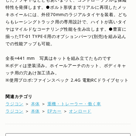
特性を発揮します。●ボルト形状までリアルに再現したメッ
キホイールには、外径70mmのラジアルタイヤを装着。どち
らもレーシングトラック用の専用設計で、ハイトが高いタイ
ヤはマイルドなコーナリング性能を生み出します。●豊富に
揃ったTT-01 TYPE-E用のオプションパーツ(別売)を組み込ん
での性能アップも可能。
全長=441 mm 写真はキットを組み立てたものです
※ボディは塗装済み。ホイールアーチのカット、ボディキャ
ッチ用の穴あけ加工済み。
※使用プロポ:ファインスペック 2.4G 電動RCドライブセット
関連カテゴリ
ラジコン
＞
本体
＞
重機・トレーラー・働く車
ラジコン
＞
本体
＞
EPカー
＞
オンロード